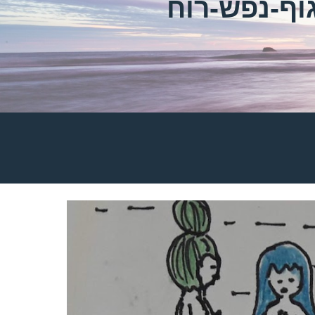
וף-נפש-רוח