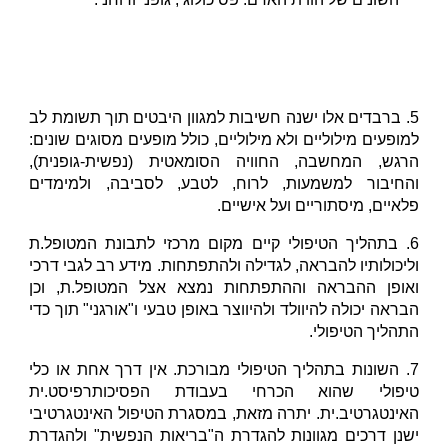
5. ברבדים אלו ישנה חשיבות למגוון היבטים תוך תשומת לב
למופעים מילוליים ולא מילוליים, כולל מופעים מסוגים שונים:
הרגש, המחשבה, החוויה הסומאטית (נפשית-גופנית),
והחיבור למשמעות, לרוח, לטבע, לסביבה, ולמימדים
פלאיים, מיסתוריים ועל אישיים.
6. בתהליך הטיפולי קיים מקום מרכזי לתבונת המטופל.ת
וליכולותיו להבראה, לגדילה ולהתפתחות. מידע רב לגבי דרכי
ואופן ההבראה וההתפתחות נמצא אצל המטופל.ת, וכן
הבראה יכולה להיוולד ולהיווצר באופן טבעי ו"אורגני" תוך כדי
התהליך הטיפולי.
7. השונות בתהליך הטיפולי מבורכת. אין דרך אחת או כלי
טיפולי שהוא הכרחי בעבודת הפסיכותרפיסט.ית
האינטגרטיב.ית. יתרה מזאת, במסגרת הטיפול האינטגרטיבי
ישנן דרכים מגוונות להגדרת ה"בריאות הנפשית" ולהגדרת